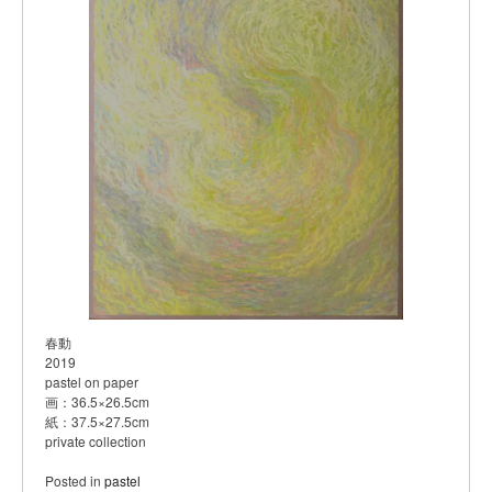
春動
2019
pastel on paper
画：36.5×26.5cm
紙：37.5×27.5cm
private collection
Posted in
pastel