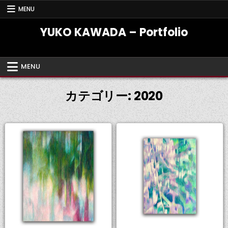
Skip
MENU
to
content
YUKO KAWADA – Portfolio
MENU
カテゴリー:
2020