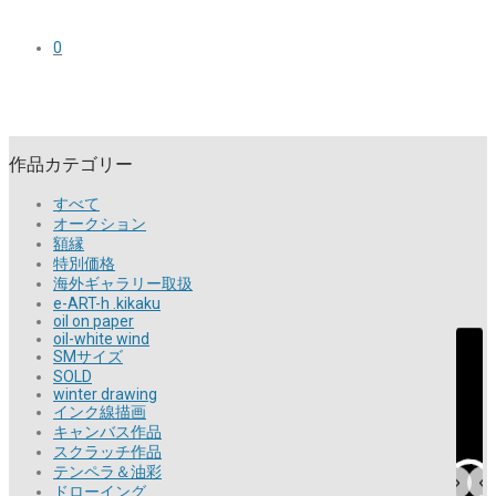
0
作品カテゴリー
すべて
オークション
額縁
特別価格
海外ギャラリー取扱
e-ART-h .kikaku
oil on paper
oil-white wind
SMサイズ
SOLD
winter drawing
インク線描画
キャンバス作品
スクラッチ作品
テンペラ＆油彩
ドローイング