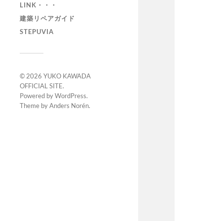
LINK・・・
建築リペアガイド
STEPUVIA
© 2026
YUKO KAWADA
OFFICIAL SITE
.
Powered by
WordPress
.
Theme by
Anders Norén
.